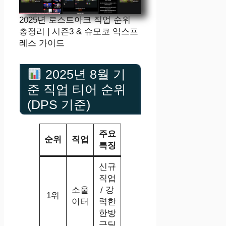
2025년 로스트아크 직업 순위
총정리 | 시즌3 & 슈모코 익스프
레스 가이드
2025년 8월 기
준 직업 티어 순위
(DPS 기준)
주요
순위
직업
특징
신규
직업
소울
/ 강
1위
이터
력한
한방
극딜