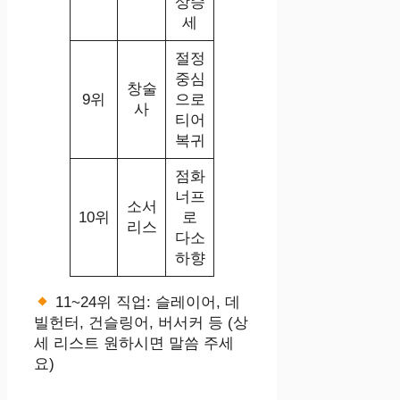
상승
세
절정
중심
창술
9위
으로
사
티어
복귀
점화
너프
소서
10위
로
리스
다소
하향
11~24위 직업: 슬레이어, 데
빌헌터, 건슬링어, 버서커 등 (상
세 리스트 원하시면 말씀 주세
요)