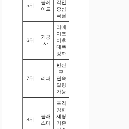
블레
각인
5위
이드
중심
극딜
리메
이크
기공
6위
이후
사
대폭
강화
변신
후
7위
리퍼
연속
딜링
가능
포격
강화
블래
세팅
8위
스터
기준