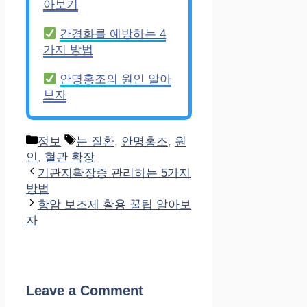
아보기
간경화를 예방하는 4
가지 방법
안명홍조의 원인 알아
보자
Categories
Tags
정보
눈 질환
,
안명홍조
,
원
인
,
혈관 확장
기관지확장증 관리하는 5가지
방법
항암 보조제 활용 꿀팁 알아보
자
Leave a Comment