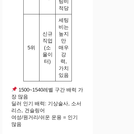
팅비
적당
세팅
비는
신규
높지
직업
만
5위
(소
매우
울이
강
터)
력,
가치
있음
1500~1540레벨 구간 배럭 가
장 많음
딜러 인기 배럭: 기상술사, 소서
리스, 건슬링어
여성/원거리/쉬운 운용 = 인기
많음