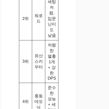
세팅
저
렴,
워로
2위
입문
드
난이
도
낮음
저렴
한
유산
멸홍
3위
스카
1개
우터
+ 강
한
DPS
준수
한
충동
성능
4위
데모
+ 세
닉