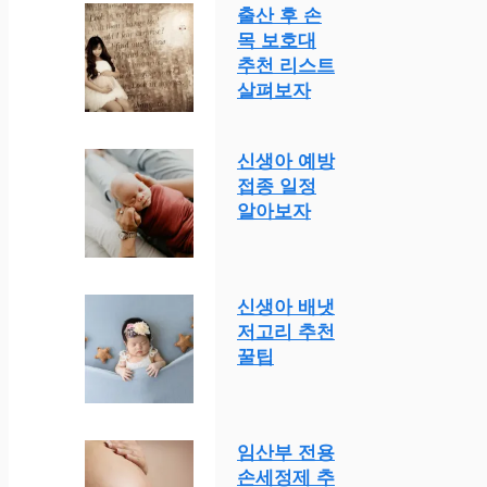
출산 후 손
목 보호대
추천 리스트
살펴보자
신생아 예방
접종 일정
알아보자
신생아 배냇
저고리 추천
꿀팁
임산부 전용
손세정제 추