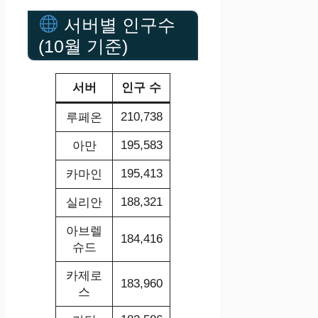
서버별 인구수
(10월 기준)
서버
인구 수
210,738
루페온
195,583
아만
195,413
카마인
188,321
실리안
아브렐
184,416
슈드
카제로
183,960
스