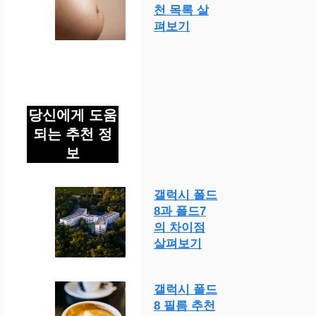
천 목록 살
펴보기
당신에게 도움
되는 추천 정
보
갤럭시 폴드
8과 폴드7
의 차이점
살펴보기
갤럭시 폴드
8 필름 추천