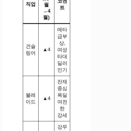
코멘
직업
월
트
→4
월)
메타
급부
상,
건슬
▲4
여성
링어
타대
딜러
인기
잔재
중심
블레
폭딜
▲4
이드
여전
한
강세
강무