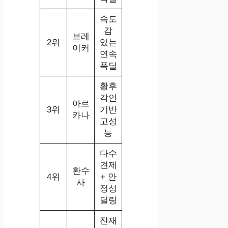
속도
감
브레
2위
있는
이커
연속
폭딜
황후
각인
아르
3위
기반
카나
고성
능
다수
견제
환수
4위
+ 안
사
정성
딜링
잔재