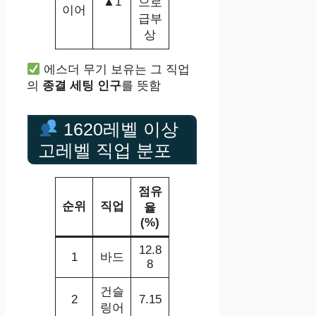
▲1
으로
이어
급부
상
에스더 무기 보유는 그 직업
의
종결 세팅 인구
를 뜻함
1620레벨 이상
고레벨 직업 분포
점유
순위
직업
율
(%)
12.8
1
바드
8
건슬
2
7.15
링어