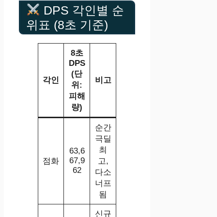
DPS 각인별 순
위표 (8초 기준)
8초
DPS
(단
각인
비고
위:
피해
량)
순간
극딜
최
63,6
67,9
점화
고,
62
다소
너프
됨
신규