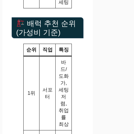
세팅
배럭 추천 순위
(가성비 기준)
순위
직업
특징
바
드/
도화
가,
서포
세팅
1위
터
저
렴,
취업
률
최상