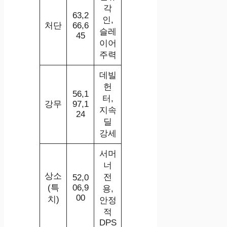
각
63,2
인,
처단
66,6
슬레
45
이어
주력
데빌
헌
56,1
터,
강무
97,1
지속
24
딜
강세
서머
너
상소
전
52,0
(특
06,9
용,
00
치)
안정
적
DPS