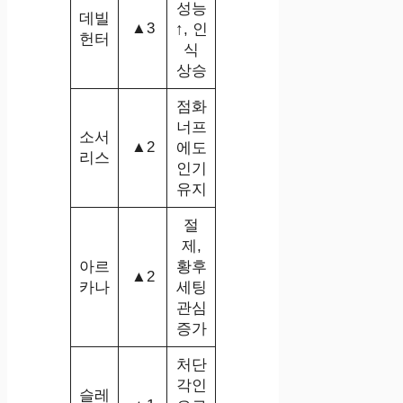
성능
데빌
▲3
↑, 인
헌터
식
상승
점화
너프
소서
▲2
에도
리스
인기
유지
절
제,
아르
황후
▲2
카나
세팅
관심
증가
처단
각인
슬레