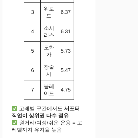
워로
3
6.37
드
소서
4
6.31
리스
도화
5
5.73
가
창술
6
5.47
사
블레
7
4.75
이드
고레벨 구간에서도
서포터
직업이 상위권 다수 점유
원거리/여성/쉬운 운용 = 고
레벨까지 유지율 높음