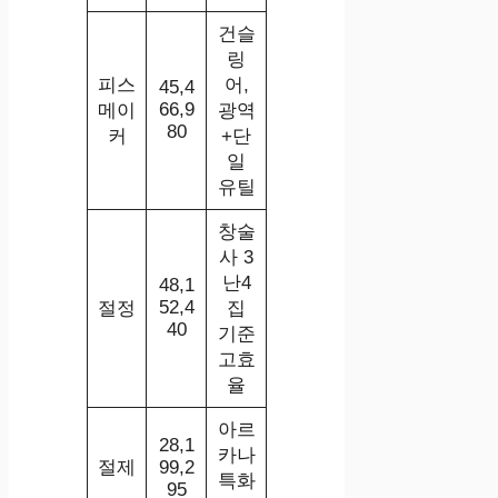
건슬
링
피스
어,
45,4
66,9
메이
광역
80
커
+단
일
유틸
창술
사 3
난4
48,1
52,4
절정
집
40
기준
고효
율
아르
28,1
카나
절제
99,2
특화
95