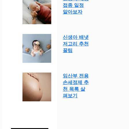
접종 일정
알아보자
신생아 배냇
저고리 추천
꿀팁
임산부 전용
손세정제 추
천 목록 살
펴보기