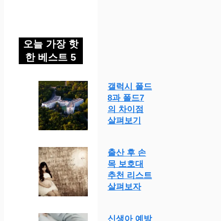
오늘 가장 핫
한 베스트 5
갤럭시 폴드
8과 폴드7
의 차이점
살펴보기
출산 후 손
목 보호대
추천 리스트
살펴보자
신생아 예방