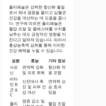
폴리페놀은 강력한 항산화 물질
로서 체내 염증을 줄이고 심혈관
건강을 개선하는 데 도움을 줍니
다. 연구에 따르면 폴리페놀은
혈압 조절 및 콜레스테롤 수치를
낮추는 데도 긍정적인 영향을 미
친다고 알려져 있습니다. 따라서
홍삼농축액 섭취를 통해 이러한
건강 혜택을 누릴 수 있습니다.
성분
효능
기타 정보
사포
면역력 강화
항산화 작
닌
및 피로 회복
용 포함
비타
신진대사 촉
면역력 상
민 B
진 및 피부 건
승 효과
군 &
강 개선
있음
C
염증 감소 및
폴리
혈압 조절