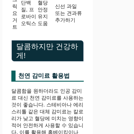
단백
혈당
릭
신선 과일
질, 프
안정
요
또는 견과류
로바이
유지
거
추가하기
오틱스
도움
트
달콤하지만 건강하
게!
천연 감미료 활용법
달콤함을 원하더라도 인공 감미
료 대신 천연 감미료를 사용하는
것이 좋습니다. 스테비아나 에리
스리톨 같은 대체 감미료는 칼로
리가 낮고 혈당에 미치는 영향이
적어 안전하게 사용할 수 있습니
다. 이를 활용해 홈베이킹이나