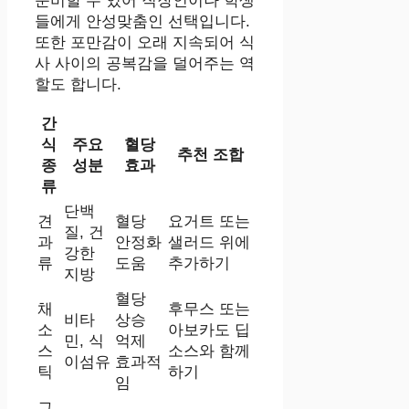
준비할 수 있어 직장인이나 학생
들에게 안성맞춤인 선택입니다.
또한 포만감이 오래 지속되어 식
사 사이의 공복감을 덜어주는 역
할도 합니다.
간
식
주요
혈당
추천 조합
종
성분
효과
류
단백
견
혈당
요거트 또는
질, 건
과
안정화
샐러드 위에
강한
류
도움
추가하기
지방
혈당
채
후무스 또는
비타
상승
소
아보카도 딥
민, 식
억제
스
소스와 함께
이섬유
효과적
틱
하기
임
그