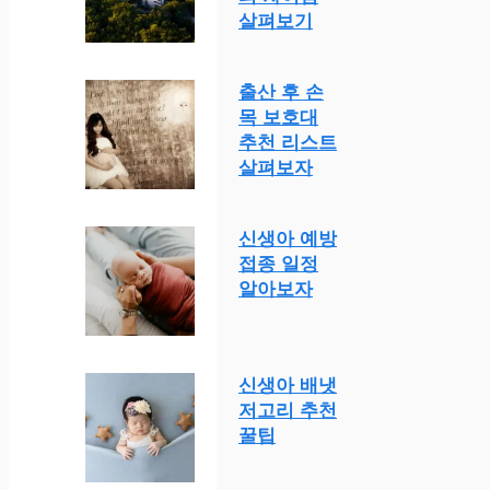
살펴보기
출산 후 손
목 보호대
추천 리스트
살펴보자
신생아 예방
접종 일정
알아보자
신생아 배냇
저고리 추천
꿀팁