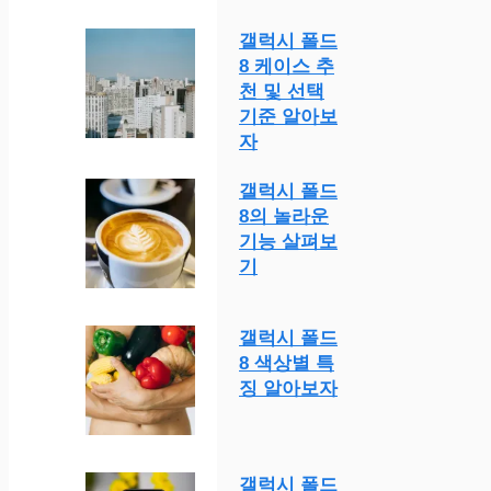
갤럭시 폴드
8 케이스 추
천 및 선택
기준 알아보
자
갤럭시 폴드
8의 놀라운
기능 살펴보
기
갤럭시 폴드
8 색상별 특
징 알아보자
갤럭시 폴드