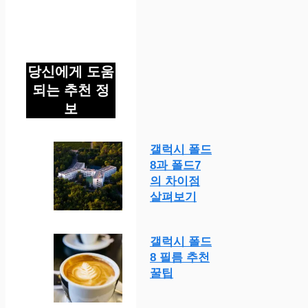
당신에게 도움
되는 추천 정
보
갤럭시 폴드
8과 폴드7
의 차이점
살펴보기
갤럭시 폴드
8 필름 추천
꿀팁