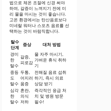
법으로 체온 조절에 신경 써야
하며, 갈증이 느껴지기 전에 미
리 물을 마시는 것이 좋습니다.
고온 환경에서는 탄산음료보다
미네랄 워터나 스포츠 음료를 선
택하는 것이 바람직합니다.
탈수
증상
대처 방법
단계
경미
물 자주 마시기,
갈증,
한
가벼운 휴식 취하
피로감
탈수
기
중등
두통,
전해질 음료 섭취
도
어지러
하기, 즉시 의료
탈수
움증
상담 받기
심각
혼란,
즉각적인 응급 처
한
의식
치 및 병원 방문
탈수
저하
필수!