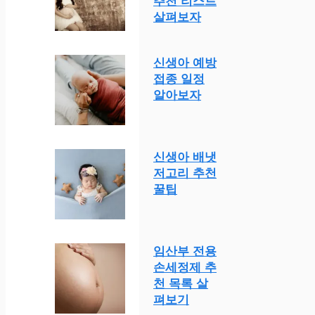
추천 리스트
살펴보자
신생아 예방
접종 일정
알아보자
신생아 배냇
저고리 추천
꿀팁
임산부 전용
손세정제 추
천 목록 살
펴보기