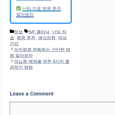
난임 치료 병원 추천
알아보자
Categories
Tags
정보
IVF 클리닉
,
난임 치
료
,
병원 추천
,
생식의학
,
여성
건강
어지럼증 완화하는 간단한 방
법 알아보자
야뇨증 예방을 위한 5가지 효
과적인 방법
Leave a Comment
Comment