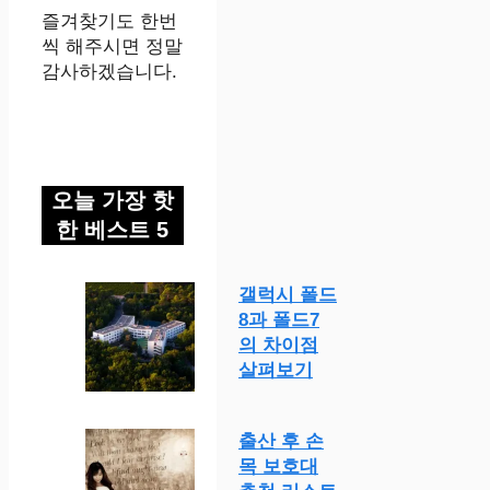
즐겨찾기도 한번
씩 해주시면 정말
감사하겠습니다.
오늘 가장 핫
한 베스트 5
갤럭시 폴드
8과 폴드7
의 차이점
살펴보기
출산 후 손
목 보호대