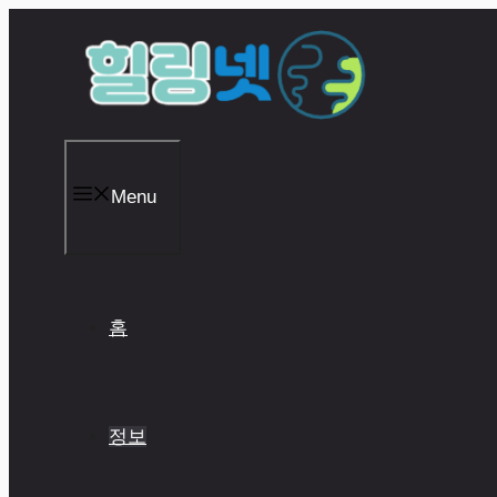
Skip
to
content
Menu
홈
정보