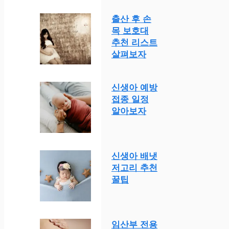
출산 후 손
목 보호대
추천 리스트
살펴보자
신생아 예방
접종 일정
알아보자
신생아 배냇
저고리 추천
꿀팁
임산부 전용