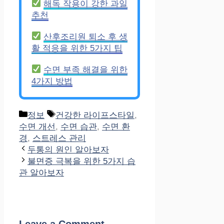
해독 작용이 강한 과일
추천
산후조리원 퇴소 후 생
활 적응을 위한 5가지 팁
수면 부족 해결을 위한
4가지 방법
Categories
Tags
정보
건강한 라이프스타일
,
수면 개선
,
수면 습관
,
수면 환
경
,
스트레스 관리
두통의 원인 알아보자
불면증 극복을 위한 5가지 습
관 알아보자
Leave a Comment