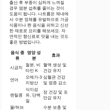
출산 후 부종이 심하게 느껴질
경우 염분 섭취를 줄이는 것이
도움이 됩니다. 나트륨은 체내에
서 수분 정체를 유발하므로 가공
식품이나 짠 음식을 피하고 신선
한 재료로 요리를 해보세요. 자
연적인 향신료로 맛을 내는 것도
좋은 방법입니다.
음식 종
영양 성
효과
류
분
철분, 비
혈액 생성 및
시금치
타민 K
건강 유지
오메가-3
심혈관 건강
연어
지방산
및 염증 감소
식이섬
장 건강 및 포
렌틸콩
유, 단백
만감 유지
질
물/허브
수분 보충 및