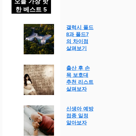
오늘 가장 핫
한 베스트 5
갤럭시 폴드
8과 폴드7
의 차이점
살펴보기
출산 후 손
목 보호대
추천 리스트
살펴보자
신생아 예방
접종 일정
알아보자