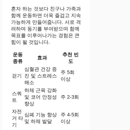
혼자 하는 것보다 친구나 가족과
함께 운동하면 더욱 즐겁고 지속
가능하게 만들어줍니다. 서로 격
려하며 동기를 부여받으며 함께
목표를 이루어나가는 경험은 큰
힘이 될 것입니다.
운동
추천 빈
효과
종류
도
심혈관 건강 증
주 5회
걷기
진 및 스트레스
이상
해소
하체 근육 강화
스쿼
및 코어 안정성
주 2-3회
트
향상
자전
심폐 기능 향상
주 4-5회
거 타
및 하체 발달
이상
기