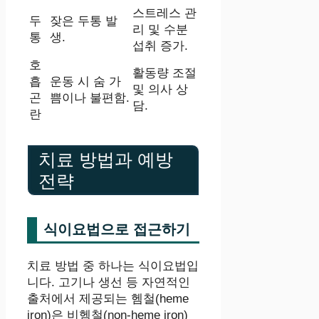
스트레스 관
두
잦은 두통 발
리 및 수분
통
생.
섭취 증가.
호
활동량 조절
흡
운동 시 숨 가
및 의사 상
곤
쁨이나 불편함.
담.
란
치료 방법과 예방
전략
식이요법으로 접근하기
치료 방법 중 하나는 식이요법입
니다. 고기나 생선 등 자연적인
출처에서 제공되는 헴철(heme
iron)은 비헴철(non-heme iron)