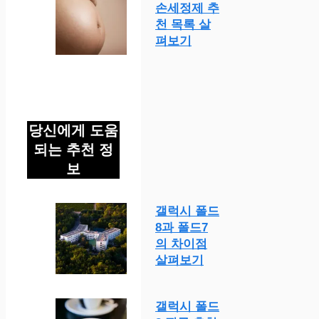
손세정제 추
천 목록 살
펴보기
당신에게 도움
되는 추천 정
보
갤럭시 폴드
8과 폴드7
의 차이점
살펴보기
갤럭시 폴드