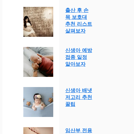
출산 후 손
목 보호대
추천 리스트
살펴보자
신생아 예방
접종 일정
알아보자
신생아 배냇
저고리 추천
꿀팁
임산부 전용