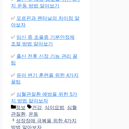
지 운동 방법 알아보기
✅
모르핀과 펜타닐의 차이점 알
아보자
✅
임신 중 조울증 기분안정제
조절 방법 알아보기
✅
출산 전후 신장 기능 관리 꿀
팁
✅
유아 변기 훈련을 위한 4가지
꿀팁
✅
심혈관질환 예방을 위한 5가
지 방법 알아보자
Categories
Tags
정보
건강
,
식이요법
,
심혈
관질환
,
운동
성장장애 극복을 위한 4가지
방법 알아보자