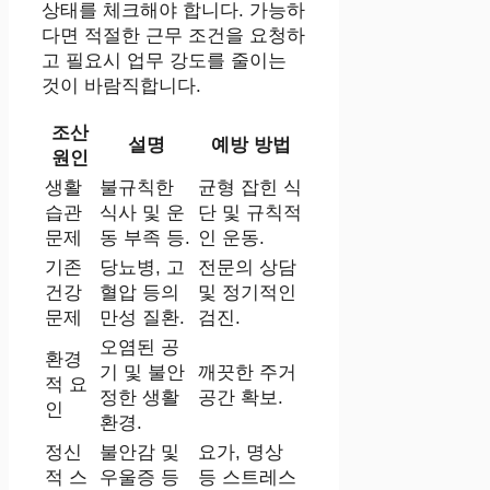
상태를 체크해야 합니다. 가능하
다면 적절한 근무 조건을 요청하
고 필요시 업무 강도를 줄이는
것이 바람직합니다.
조산
설명
예방 방법
원인
생활
불규칙한
균형 잡힌 식
습관
식사 및 운
단 및 규칙적
문제
동 부족 등.
인 운동.
기존
당뇨병, 고
전문의 상담
건강
혈압 등의
및 정기적인
문제
만성 질환.
검진.
오염된 공
환경
기 및 불안
깨끗한 주거
적 요
정한 생활
공간 확보.
인
환경.
정신
불안감 및
요가, 명상
적 스
우울증 등
등 스트레스