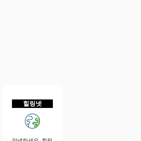
힐링넷
안녕하세요. 힐링