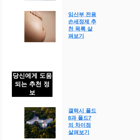
임산부 전용
손세정제 추
천 목록 살
펴보기
당신에게 도움
되는 추천 정
보
갤럭시 폴드
8과 폴드7
의 차이점
살펴보기