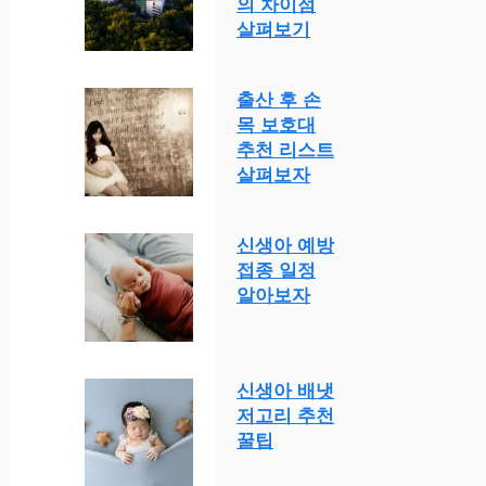
의 차이점
살펴보기
출산 후 손
목 보호대
추천 리스트
살펴보자
신생아 예방
접종 일정
알아보자
신생아 배냇
저고리 추천
꿀팁