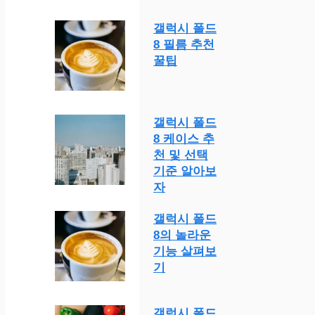
갤럭시 폴드
8 필름 추천
꿀팁
갤럭시 폴드
8 케이스 추
천 및 선택
기준 알아보
자
갤럭시 폴드
8의 놀라운
기능 살펴보
기
갤럭시 폴드