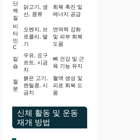
단
닭고기, 생
회복 촉진 및
백
선, 콩류
에너지 공급
질
비
오렌지, 브
면역력 강화
타
로콜리, 딸
및 피부 회복
민
기
도움
C
우유, 요구
칼
뼈 건강 및 근
르트, 시금
슘
육 기능 유지
치
붉은 고기,
혈액 생성 및
철
렌틸콩, 시
피로 회복 도
분
금치
움
신체 활동 및 운동
재개 방법