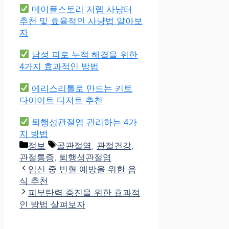
메이플스토리 저렙 사냥터
추천 및 효율적인 사냥법 알아보
자
남성 피로 누적 해결을 위한
4가지 효과적인 방법
에리스리톨로 만드는 키토
다이어트 디저트 추천
퇴행성관절염 관리하는 4가
지 방법
Categories
Tags
정보
골관절염
,
관절건강
,
관절통증
,
퇴행성관절염
임신 중 빈혈 예방을 위한 음
식 추천
피부탄력 증진을 위한 효과적
인 방법 살펴보자