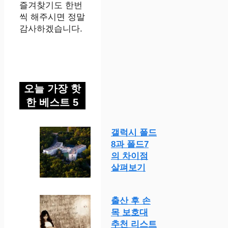
즐겨찾기도 한번
씩 해주시면 정말
감사하겠습니다.
오늘 가장 핫
한 베스트 5
갤럭시 폴드
8과 폴드7
의 차이점
살펴보기
출산 후 손
목 보호대
추천 리스트