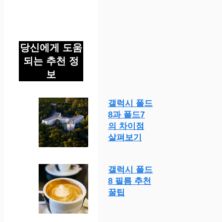
당신에게 도움
되는 추천 정
보
갤럭시 폴드
8과 폴드7
의 차이점
살펴보기
갤럭시 폴드
8 필름 추천
꿀팁