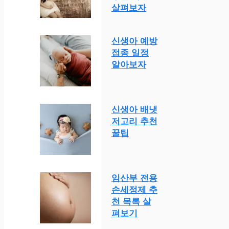
살펴보자
신생아 예방
접종 일정
알아보자
신생아 배냇
저고리 추천
꿀팁
임산부 전용
손세정제 추
천 목록 살
펴보기