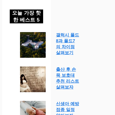
오늘 가장 핫
한 베스트 5
갤럭시 폴드
8과 폴드7
의 차이점
살펴보기
출산 후 손
목 보호대
추천 리스트
살펴보자
신생아 예방
접종 일정