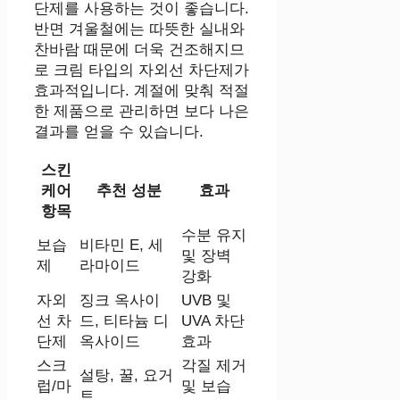
단제를 사용하는 것이 좋습니다.
반면 겨울철에는 따뜻한 실내와
찬바람 때문에 더욱 건조해지므
로 크림 타입의 자외선 차단제가
효과적입니다. 계절에 맞춰 적절
한 제품으로 관리하면 보다 나은
결과를 얻을 수 있습니다.
스킨
케어
추천 성분
효과
항목
수분 유지
보습
비타민 E, 세
및 장벽
제
라마이드
강화
자외
징크 옥사이
UVB 및
선 차
드, 티타늄 디
UVA 차단
단제
옥사이드
효과
스크
각질 제거
설탕, 꿀, 요거
럽/마
및 보습
트