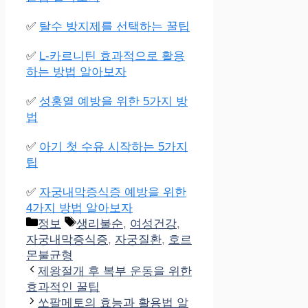
✅
탈수 방지제를 선택하는 꿀팁
✅
L-카르니틴 효과적으로 활용
하는 방법 알아보자
✅
성홍열 예방을 위한 5가지 방
법
✅
아기 첫 수유 시작하는 5가지
팁
✅
자궁내막증식증 예방을 위한
4가지 방법 알아보자
Categories
Tags
정보
생리불순
,
여성건강
,
자궁내막증식증
,
자궁질환
,
호르
몬불균형
제왕절개 후 복부 운동을 위한
효과적인 꿀팁
쏘팔메토의 효능과 활용법 알