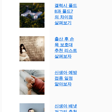
갤럭시 폴드
8과 폴드7
의 차이점
살펴보기
출산 후 손
목 보호대
추천 리스트
살펴보자
신생아 예방
접종 일정
알아보자
신생아 배냇
저고리 추천