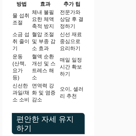
방법
효과
추가 팁
체내 불필
전문가와
물 섭취
요한 체액
상담 후 결
조절
축적 방지
정하기
소금 섭
혈압 조절
신선 재료
취 줄이
및 부종 감
중심으로
기
소 효과
요리하기
운동
혈액 순환
매일 일정
(산책,
개선 및 스
시간 확보
요가
트레스 해
하기
등)
소
신선한
면역력 강
오이, 셀러
과일/채
화 및 염증
리 추천
소 소비
감소
편안한 자세 유지
하기