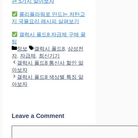
관 5가지 알아보자
콜리플라워로 만드는 저탄고
지 국물요리 레시피 살펴보기
갤럭시 폴드8 자급제 구매 꿀
팁
Categories
Tags
정보
갤럭시 폴드8
,
삼성전
자
,
자급제
,
최신기기
갤럭시 폴드8 통신사 할인 알
아보자
갤럭시 폴드8 색상별 특징 알
아보자
Leave a Comment
Comment