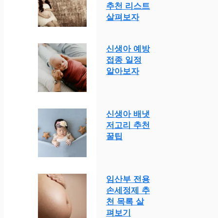
추천 리스트
살펴보자
신생아 예방
접종 일정
알아보자
신생아 배냇
저고리 추천
꿀팁
임산부 전용
손세정제 추
천 목록 살
펴보기