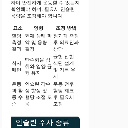
하여 안전하게 운동할 수 있는지
확인해야 하며, 필요시 인슐린
용량을 조정해야 합니다.
요소
영향
조정 방법
혈당
현재 상태 파
정기적 측정
측정
악 및 용량
후 의료진과
결과
결정
상담
균형 잡힌
탄수화물 섭
식사
식단 설계
취와 영양 균
패턴
및 기록 유
형 유지
지
운동
인슐린 감수
운동 전후
과 활
성 향상 및
혈당 체크
동 수
혈당 조절 도
후 필요시
준
움
조정
인슐린 주사 종류