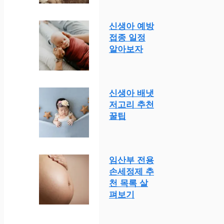
신생아 예방
접종 일정
알아보자
신생아 배냇
저고리 추천
꿀팁
임산부 전용
손세정제 추
천 목록 살
펴보기