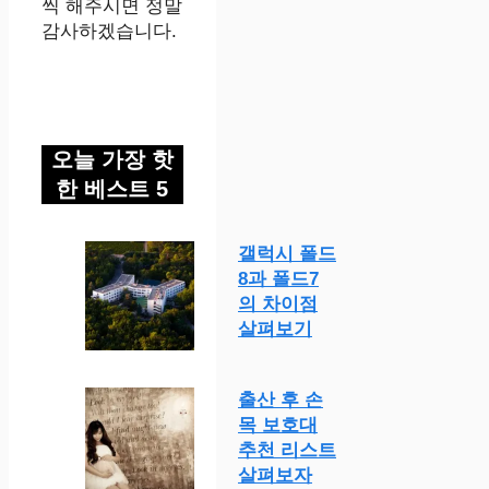
씩 해주시면 정말
감사하겠습니다.
오늘 가장 핫
한 베스트 5
갤럭시 폴드
8과 폴드7
의 차이점
살펴보기
출산 후 손
목 보호대
추천 리스트
살펴보자