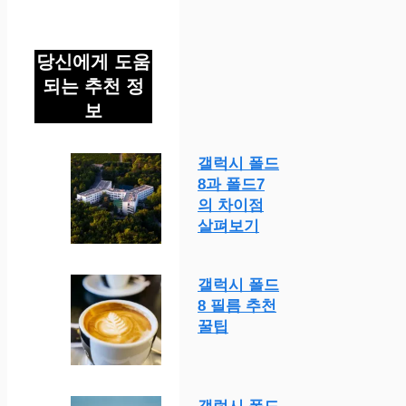
당신에게 도움
되는 추천 정
보
갤럭시 폴드
8과 폴드7
의 차이점
살펴보기
갤럭시 폴드
8 필름 추천
꿀팁