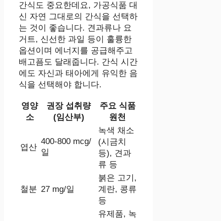
간식도 중요한데요, 가공식품 대
신 자연 그대로의 간식을 선택하
는 것이 좋습니다. 견과류나 요
거트, 신선한 과일 등이 훌륭한
옵션이며 에너지를 공급해주고
배고픔도 달래줍니다. 간식 시간
에도 자신과 태아에게 유익한 음
식을 선택해야 합니다.
영양
권장 섭취량
주요 식품
소
(임산부)
원천
녹색 채소
400-800 mcg/
(시금치
엽산
일
등), 견과
류 등
붉은 고기,
철분
27 mg/일
계란, 콩류
등
유제품, 녹