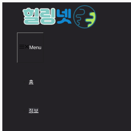
Skip
to
content
Menu
홈
정보