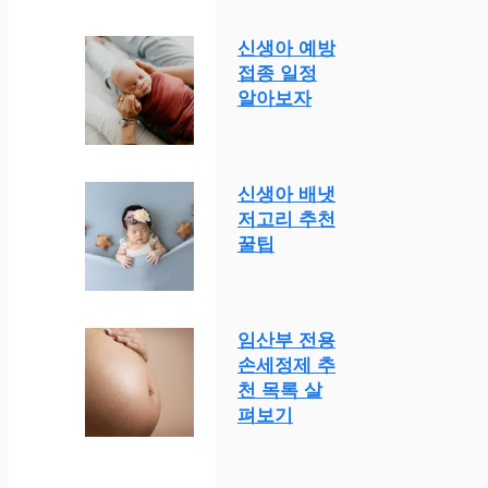
신생아 예방
접종 일정
알아보자
신생아 배냇
저고리 추천
꿀팁
임산부 전용
손세정제 추
천 목록 살
펴보기