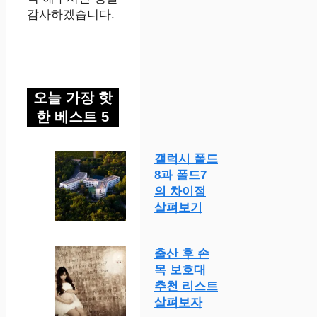
감사하겠습니다.
오늘 가장 핫
한 베스트 5
갤럭시 폴드
8과 폴드7
의 차이점
살펴보기
출산 후 손
목 보호대
추천 리스트
살펴보자