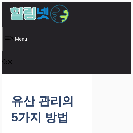
Skip
to
content
Menu
유산 관리의
5가지 방법