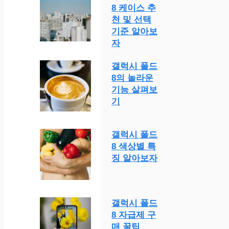
8 케이스 추
천 및 선택
기준 알아보
자
갤럭시 폴드
8의 놀라운
기능 살펴보
기
갤럭시 폴드
8 색상별 특
징 알아보자
갤럭시 폴드
8 자급제 구
매 꿀팁