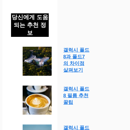
당신에게 도움
되는 추천 정
보
갤럭시 폴드
8과 폴드7
의 차이점
살펴보기
갤럭시 폴드
8 필름 추천
꿀팁
갤럭시 폴드