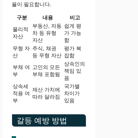
율이 필요합니다.
구분
내용
비고
부동산, 자동
쉽게 평
물리적
차 등 유형
가 가능
자산
자산
함
무형 자
주식, 채권
평가 복
산
등 무형 자산
잡함
상속인의
부채 여
고인의 모든
책임 있
부
부채 포함됨
음
상속세
국가별
재산 가치에
적용 여
차이가
따라 달라짐
부
있음
갈등 예방 방법