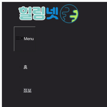
Skip
to
content
Menu
홈
정보