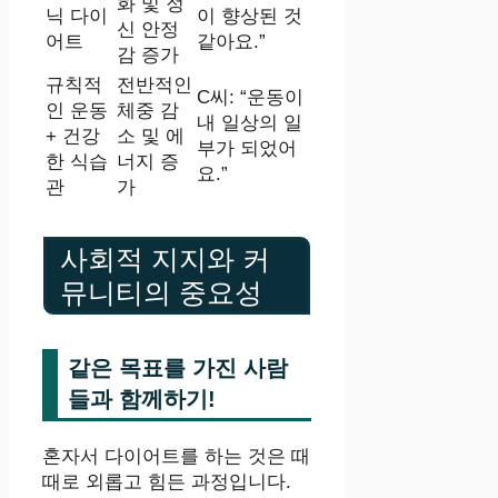
화 및 정
닉 다이
이 향상된 것
신 안정
어트
같아요.”
감 증가
규칙적
전반적인
C씨: “운동이
인 운동
체중 감
내 일상의 일
+ 건강
소 및 에
부가 되었어
한 식습
너지 증
요.”
관
가
사회적 지지와 커
뮤니티의 중요성
같은 목표를 가진 사람
들과 함께하기!
혼자서 다이어트를 하는 것은 때
때로 외롭고 힘든 과정입니다.