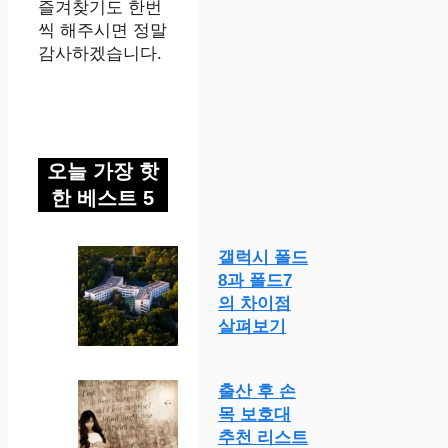
즐겨찾기도 한번
씩 해주시면 정말
감사하겠습니다.
오늘 가장 핫
한 베스트 5
갤럭시 폴드
8과 폴드7
의 차이점
살펴보기
출산 후 손
목 보호대
추천 리스트