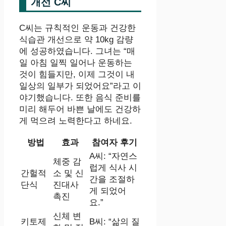
개선 C씨
C씨는 규칙적인 운동과 건강한
식습관 개선으로 약 10kg 감량
에 성공하였습니다. 그녀는 “매
일 아침 일찍 일어나 운동하는
것이 힘들지만, 이제 그것이 내
일상의 일부가 되었어요”라고 이
야기했습니다. 또한 음식 준비를
미리 해두어 바쁜 날에도 건강하
게 먹으려 노력한다고 하네요.
방법
효과
참여자 후기
A씨: “자연스
체중 감
럽게 식사 시
간헐적
소 및 신
간을 조절하
단식
진대사
게 되었어
촉진
요.”
신체 변
키토제
B씨: “삶의 질