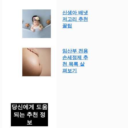
신생아 배냇
저고리 추천
꿀팁
임산부 전용
손세정제 추
천 목록 살
펴보기
당신에게 도움
되는 추천 정
보