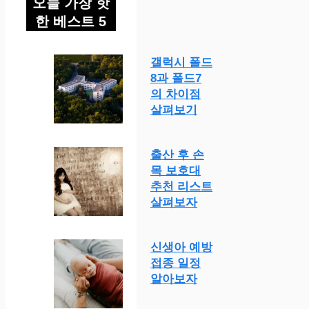
오늘 가장 핫
한 베스트 5
갤럭시 폴드
8과 폴드7
의 차이점
살펴보기
출산 후 손
목 보호대
추천 리스트
살펴보자
신생아 예방
접종 일정
알아보자