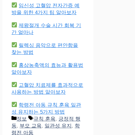
임신성 고혈압 전자간증 예
방을 위한 4가지 팁 알아보자
제왕절개 수술 시간 회복 기
간 얼마나
릴렉싱 음악으로 편안함을
찾는 방법
홍삼농축액의 효능과 활용법
알아보자
고혈압 치료제를 효과적으로
사용하는 방법 알아보자
학령전 아동 규칙 훈육 일관
성 유지하는 5가지 방법
Categories
Tags
정보
규칙 훈육
,
긍정적 행
동
,
부모 교육
,
일관성 유지
,
학
령전 아동