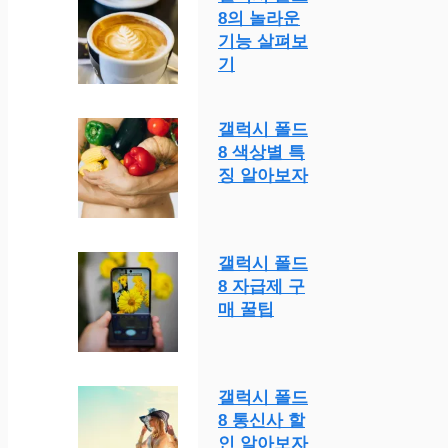
8의 놀라운
기능 살펴보
기
갤럭시 폴드
8 색상별 특
징 알아보자
갤럭시 폴드
8 자급제 구
매 꿀팁
갤럭시 폴드
8 통신사 할
인 알아보자