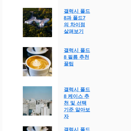
갤럭시 폴드
8과 폴드7
의 차이점
살펴보기
갤럭시 폴드
8 필름 추천
꿀팁
갤럭시 폴드
8 케이스 추
천 및 선택
기준 알아보
자
갤럭시 폴드