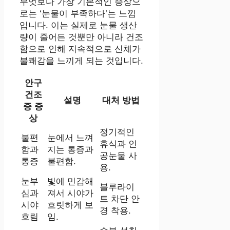
무엇보다 가장 기본적인 증상으
로는 ‘눈물이 부족하다’는 느낌
입니다. 이는 실제로 눈물 생산
량이 줄어든 것뿐만 아니라 건조
함으로 인해 지속적으로 신체가
불쾌감을 느끼게 되는 것입니다.
안구
건조
설명
대처 방법
증 증
상
정기적인
불편
눈에서 느껴
휴식과 인
함과
지는 통증과
공눈물 사
통증
불편함.
용.
눈부
빛에 민감해
블루라이
심과
져서 시야가
트 차단 안
시야
흐릿하게 보
경 착용.
흐림
임.