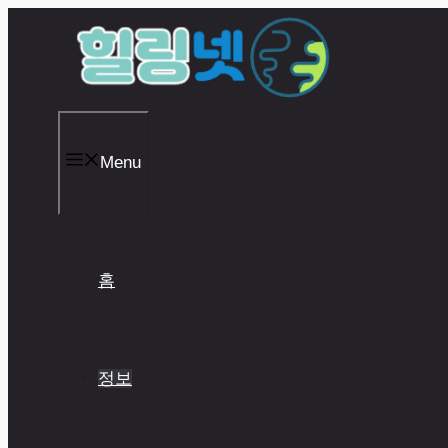
Skip
to
content
Menu
홈
정보