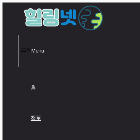
Skip
to
content
Menu
홈
정보