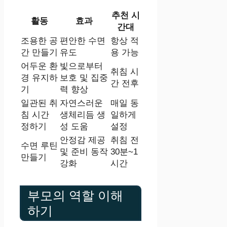
추천 시
활동
효과
간대
조용한 공
편안한 수면
항상 적
간 만들기
유도
용 가능
어두운 환
빛으로부터
취침 시
경 유지하
보호 및 집중
간 전후
기
력 향상
일관된 취
자연스러운
매일 동
침 시간
생체리듬 생
일하게
정하기
성 도움
설정
안정감 제공
취침 전
수면 루틴
및 준비 동작
30분~1
만들기
강화
시간
부모의 역할 이해
하기