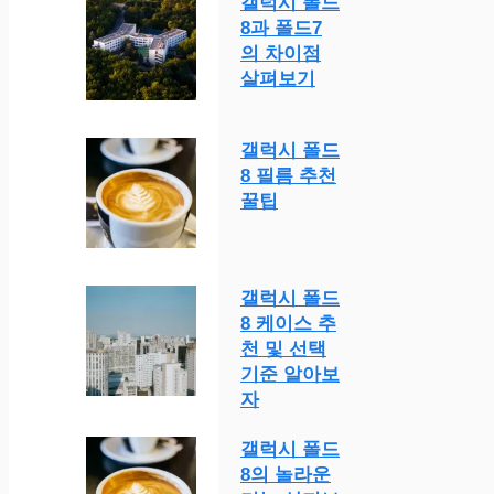
갤럭시 폴드
8과 폴드7
의 차이점
살펴보기
갤럭시 폴드
8 필름 추천
꿀팁
갤럭시 폴드
8 케이스 추
천 및 선택
기준 알아보
자
갤럭시 폴드
8의 놀라운