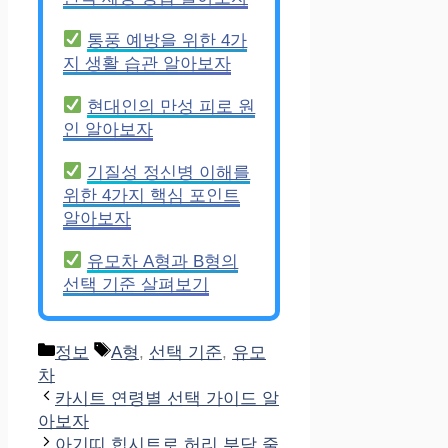
통풍 예방을 위한 4가
지 생활 습관 알아보자
현대인의 만성 피로 원
인 알아보자
기질성 정신병 이해를
위한 4가지 핵심 포인트
알아보자
유모차 A형과 B형의
선택 기준 살펴보기
Categories
Tags
정보
A형
,
선택 기준
,
유모
차
카시트 연령별 선택 가이드 알
아보자
아기띠 힙시트로 허리 부담 줄