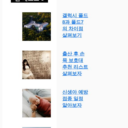
갤럭시 폴드
8과 폴드7
의 차이점
살펴보기
출산 후 손
목 보호대
추천 리스트
살펴보자
신생아 예방
접종 일정
알아보자