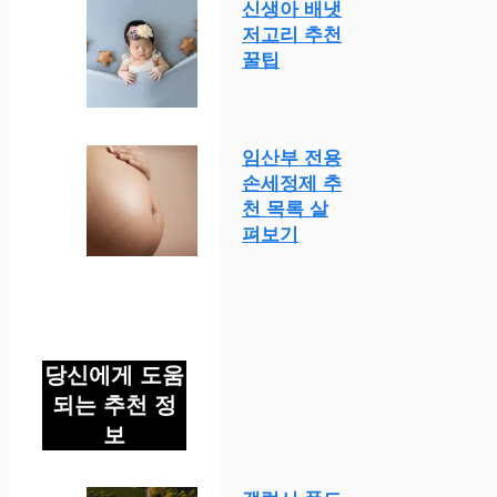
신생아 배냇
저고리 추천
꿀팁
임산부 전용
손세정제 추
천 목록 살
펴보기
당신에게 도움
되는 추천 정
보