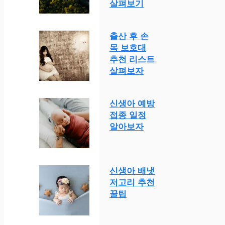
살펴보기
출산 후 손
목 보호대
추천 리스트
살펴보자
신생아 예방
접종 일정
알아보자
신생아 배냇
저고리 추천
꿀팁