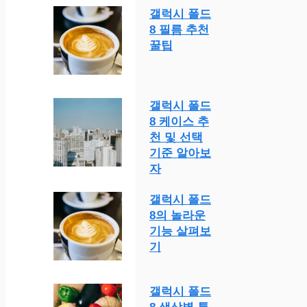
갤럭시 폴드
8 필름 추천
꿀팁
갤럭시 폴드
8 케이스 추
천 및 선택
기준 알아보
자
갤럭시 폴드
8의 놀라운
기능 살펴보
기
갤럭시 폴드