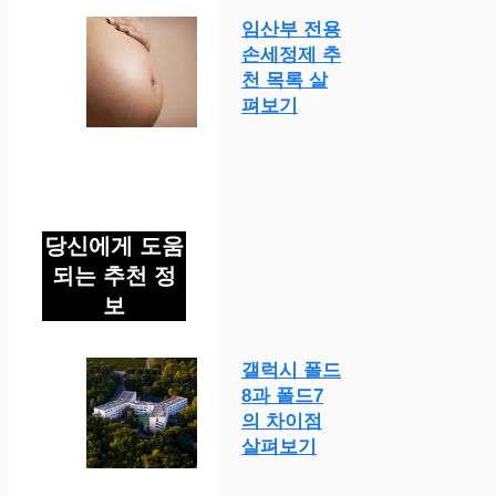
임산부 전용
손세정제 추
천 목록 살
펴보기
당신에게 도움
되는 추천 정
보
갤럭시 폴드
8과 폴드7
의 차이점
살펴보기