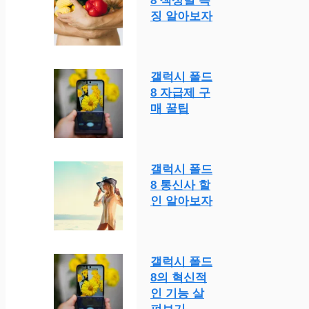
8 색상별 특
징 알아보자
갤럭시 폴드
8 자급제 구
매 꿀팁
갤럭시 폴드
8 통신사 할
인 알아보자
갤럭시 폴드
8의 혁신적
인 기능 살