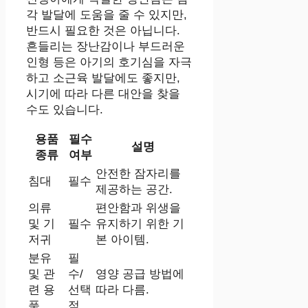
각 발달에 도움을 줄 수 있지만,
반드시 필요한 것은 아닙니다.
흔들리는 장난감이나 부드러운
인형 등은 아기의 호기심을 자극
하고 소근육 발달에도 좋지만,
시기에 따라 다른 대안을 찾을
수도 있습니다.
용품
필수
설명
종류
여부
안전한 잠자리를
침대
필수
제공하는 공간.
의류
편안함과 위생을
및 기
필수
유지하기 위한 기
저귀
본 아이템.
분유
필
및 관
수/
영양 공급 방법에
련 용
선택
따라 다름.
품
적