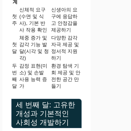
계
신체적 요구
신생아의 요
첫
(수면 및 식
구에 응답하
주
사), 기본 반
고 안정감을
사 작용 확인
제공하기
체중 증가 및
다양한 감각
첫
감각 기능 발
자극 제공 및
달
달(시각 및 청
정서적 지원
각)
하기
두
감정 표현(미
환경 탐색 기
번
소) 및 손발
회 제공 및 안
째
사용 능력 증
전한 공간 만
달
가
들기
세 번째 달: 고유한
개성과 기본적인
사회성 개발하기