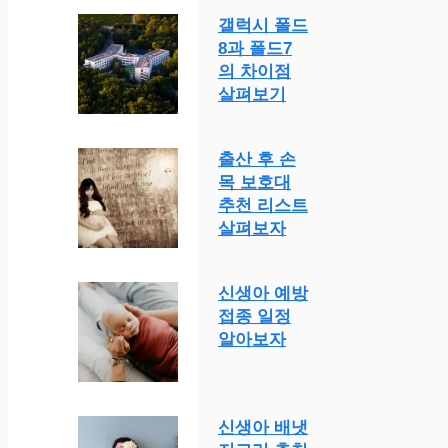
갤럭시 폴드
8과 폴드7
의 차이점
살펴보기
출산 후 손
목 보호대
추천 리스트
살펴보자
신생아 예방
접종 일정
알아보자
신생아 배냇