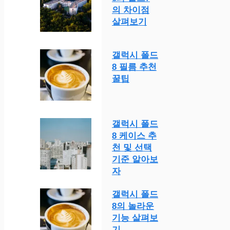
의 차이점
살펴보기
갤럭시 폴드
8 필름 추천
꿀팁
갤럭시 폴드
8 케이스 추
천 및 선택
기준 알아보
자
갤럭시 폴드
8의 놀라운
기능 살펴보
기