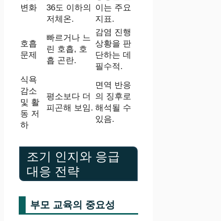
변화
36도 이하의
이는 주요
저체온.
지표.
감염 진행
빠르거나 느
호흡
상황을 판
린 호흡, 호
문제
단하는 데
흡 곤란.
필수적.
식욕
면역 반응
감소
평소보다 더
의 징후로
및 활
피곤해 보임.
해석될 수
동 저
있음.
하
조기 인지와 응급
대응 전략
부모 교육의 중요성