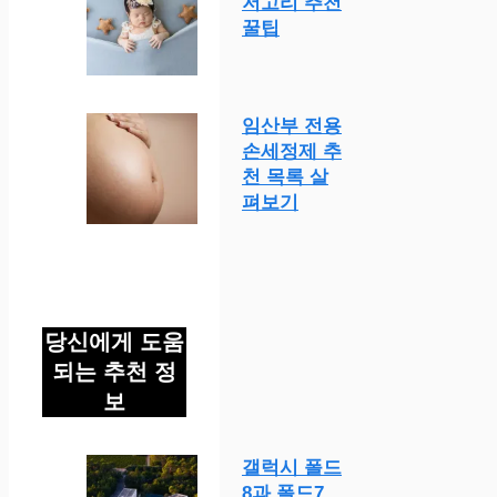
저고리 추천
꿀팁
임산부 전용
손세정제 추
천 목록 살
펴보기
당신에게 도움
되는 추천 정
보
갤럭시 폴드
8과 폴드7