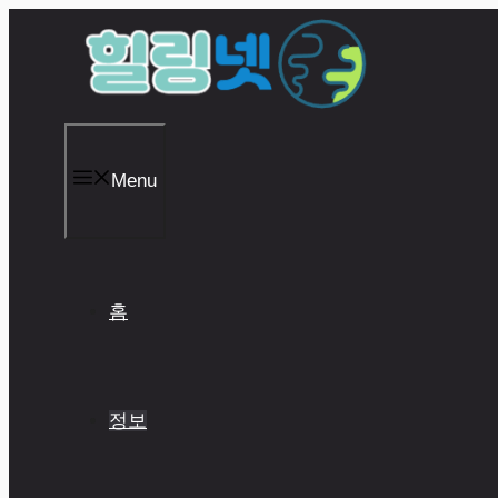
Skip
to
content
Menu
홈
정보