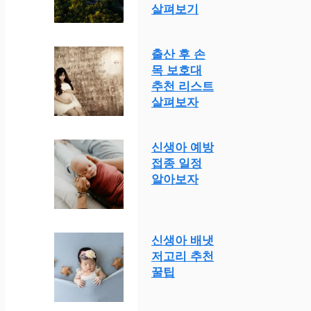
살펴보기
출산 후 손
목 보호대
추천 리스트
살펴보자
신생아 예방
접종 일정
알아보자
신생아 배냇
저고리 추천
꿀팁