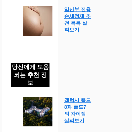
임산부 전용
손세정제 추
천 목록 살
펴보기
당신에게 도움
되는 추천 정
보
갤럭시 폴드
8과 폴드7
의 차이점
살펴보기