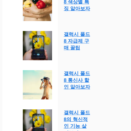
8 색상별 특
징 알아보자
갤럭시 폴드
8 자급제 구
매 꿀팁
갤럭시 폴드
8 통신사 할
인 알아보자
갤럭시 폴드
8의 혁신적
인 기능 살