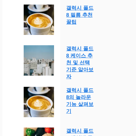
갤럭시 폴드
8 필름 추천
꿀팁
갤럭시 폴드
8 케이스 추
천 및 선택
기준 알아보
자
갤럭시 폴드
8의 놀라운
기능 살펴보
기
갤럭시 폴드