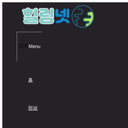
Skip
to
content
Menu
홈
정보