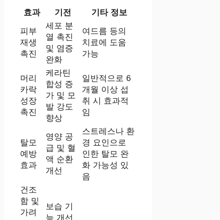
효과
기전
기타 정보
세포 분
피부
여드름 등의
열 촉진
재생
치료에 도움
및 염증
촉진
가능
완화
케라틴
머리
일반적으로 6
합성 증
카락
개월 이상 섭
가 및 모
성장
취 시 효과적
발 강도
촉진
임
향상
스트레스나 환
영양 공
탈모
경 요인으로
급 및 혈
예방
인한 탈모 완
액 순환
효과
화 가능성 있
개선
음
건조
함 및
보습 기
가려
능 개선