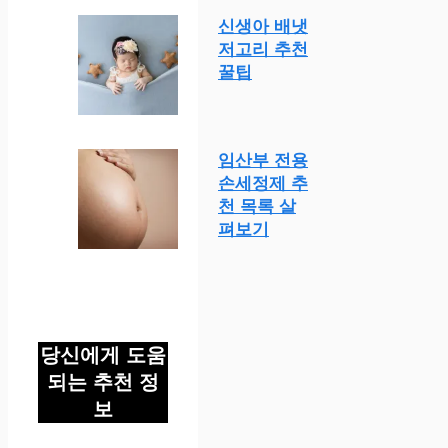
신생아 배냇
저고리 추천
꿀팁
임산부 전용
손세정제 추
천 목록 살
펴보기
당신에게 도움
되는 추천 정
보