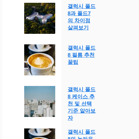
갤럭시 폴드
8과 폴드7
의 차이점
살펴보기
갤럭시 폴드
8 필름 추천
꿀팁
갤럭시 폴드
8 케이스 추
천 및 선택
기준 알아보
자
갤럭시 폴드