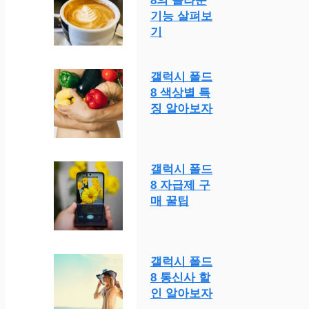
8의 놀라운
기능 살펴보
기
갤럭시 폴드
8 색상별 특
징 알아보자
갤럭시 폴드
8 자급제 구
매 꿀팁
갤럭시 폴드
8 통신사 할
인 알아보자