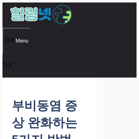
Skip
to
content
Menu
부비동염 증
상 완화하는