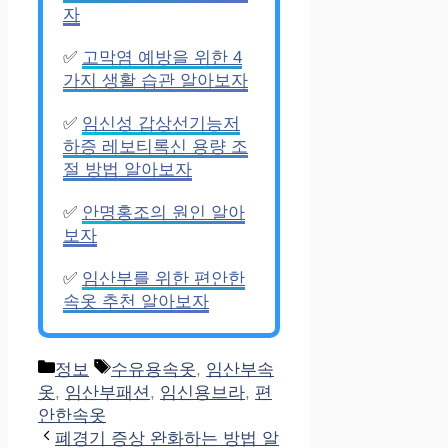
자
✅
고막염 예방을 위한 4
가지 생활 습관 알아보자
✅
임신성 갑상선기능저
하증 레보티록신 용량 조
절 방법 알아보자
✅
안명홍조의 원인 알아
보자
✅
임산부를 위한 편안한
속옷 추천 알아보자
Categories
Tags
정보
수유용속옷
,
임산부속
옷
,
임산부패션
,
임신용브라
,
편
안한속옷
폐경기 증상 완화하는 방법 알