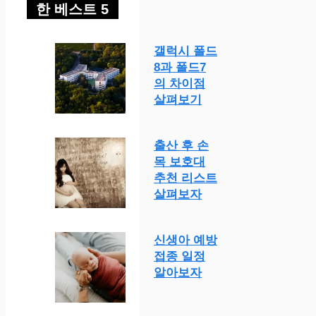
한 베스트 5
갤럭시 폴드
8과 폴드7
의 차이점
살펴보기
출산 후 손
목 보호대
추천 리스트
살펴보자
신생아 예방
접종 일정
알아보자