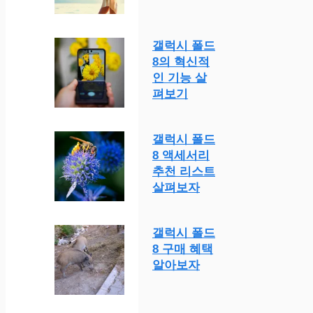
갤럭시 폴드
8의 혁신적
인 기능 살
펴보기
갤럭시 폴드
8 액세서리
추천 리스트
살펴보자
갤럭시 폴드
8 구매 혜택
알아보자