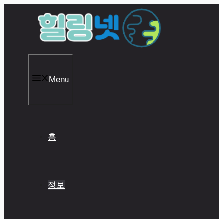
Skip
to
content
Menu
홈
정보