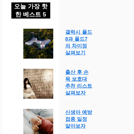
오늘 가장 핫
한 베스트 5
갤럭시 폴드
8과 폴드7
의 차이점
살펴보기
출산 후 손
목 보호대
추천 리스트
살펴보자
신생아 예방
접종 일정
알아보자