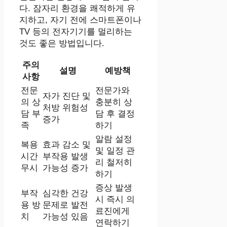
다. 잠자리 환경을 쾌적하게 유
지하고, 자기 전에 스마트폰이나
TV 등의 전자기기를 멀리하는
것도 좋은 방법입니다.
주의
설명
예방책
사항
전문
전문가와
자가 진단 및
의 상
충분히 상
처방 위험성
담 부
담 후 결정
증가
족
하기
알람 설정
복용
효과 감소 및
및 일정 관
시간
부작용 발생
리 철저히
무시
가능성 증가
하기
증상 발생
부작
심각한 건강
시 즉시 의
용 방
문제로 발전
료진에게
치
가능성 있음
연락하기