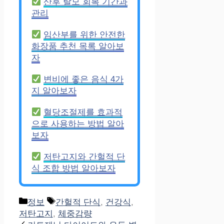
산후 탈모 회복 기간과
관리
임산부를 위한 안전한
화장품 추천 목록 알아보
자
변비에 좋은 음식 4가
지 알아보자
혈당조절제를 효과적
으로 사용하는 방법 알아
보자
저탄고지와 간헐적 단
식 조합 방법 알아보자
Categories
Tags
정보
간헐적 단식
,
건강식
,
저탄고지
,
체중감량