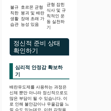
균형 잡힌
불규
호르몬 균형
식사 및 규
칙한
붕괴 및 배란
칙적인 운
생활
장애 초래 가
동 실천하
습관
능성 있음
기
정신적 준비 상태
확인하기
심리적 안정감 확보하
기
배란유도제를 사용하는 과정은
신체 뿐만 아니라 정신적으로도
많은 부담이 될 수 있습니다. 이
로 인해 불안감이나 우울감을 느
낄 수도 있는데요, 이런 감정을