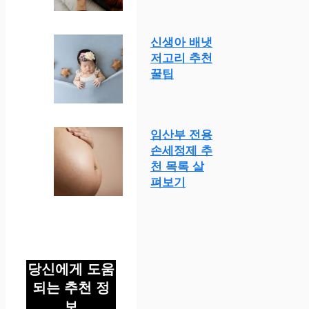
신생아 배냇
저고리 추천
꿀팁
임산부 전용
손세정제 추
천 목록 살
펴보기
당신에게 도움
되는 추천 정
보