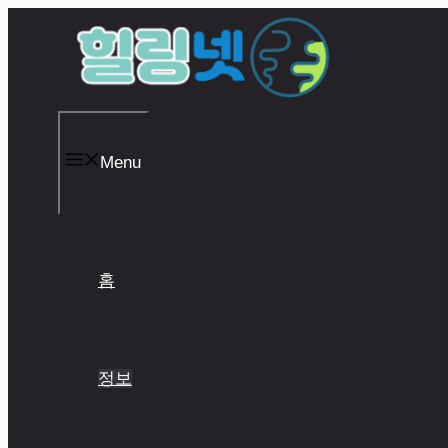
Skip
to
content
Menu
홈
정보