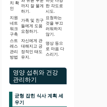
와 유륜 부분
하듯 다양
치 확
까지 잘 물게
한 각도로
인
하기.
시도.
지원
요청하는
가족 및 친구
네트
것을 부끄
들에게 도움
워크
러워하지
요청하기.
구축
않기.
스트
자신에게 관
명상 등으
레스
대해지고 긍
로 마음 다
관리
정적인 태도
스리기.
방법
유지.
영양 섭취와 건강
관리하기
균형 잡힌 식사 계획 세
우기