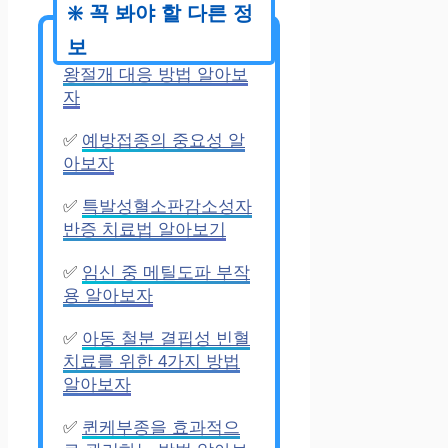
✅
전치태반 출혈 응급 제
왕절개 대응 방법 알아보
자
✅
예방접종의 중요성 알
아보자
✅
특발성혈소판감소성자
반증 치료법 알아보기
✅
임신 중 메틸도파 부작
용 알아보자
✅
아동 철분 결핍성 빈혈
치료를 위한 4가지 방법
알아보자
✅
퀸케부종을 효과적으