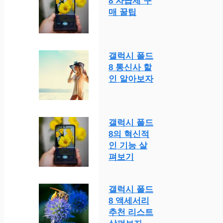
8 자급제 구
매 꿀팁
갤럭시 폴드
8 통신사 할
인 알아보자
갤럭시 폴드
8의 혁신적
인 기능 살
펴보기
갤럭시 폴드
8 액세서리
추천 리스트