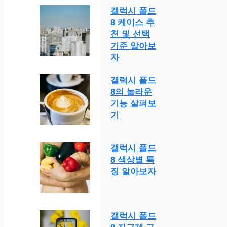
갤럭시 폴드
8 케이스 추
천 및 선택
기준 알아보
자
갤럭시 폴드
8의 놀라운
기능 살펴보
기
갤럭시 폴드
8 색상별 특
징 알아보자
갤럭시 폴드