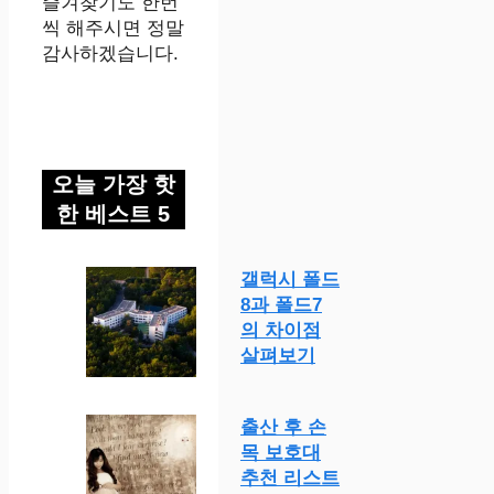
즐겨찾기도 한번
씩 해주시면 정말
감사하겠습니다.
오늘 가장 핫
한 베스트 5
갤럭시 폴드
8과 폴드7
의 차이점
살펴보기
출산 후 손
목 보호대
추천 리스트