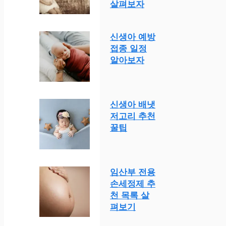
살펴보자
신생아 예방
접종 일정
알아보자
신생아 배냇
저고리 추천
꿀팁
임산부 전용
손세정제 추
천 목록 살
펴보기