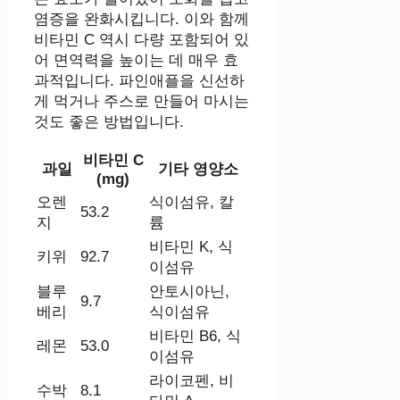
염증을 완화시킵니다. 이와 함께
비타민 C 역시 다량 포함되어 있
어 면역력을 높이는 데 매우 효
과적입니다. 파인애플을 신선하
게 먹거나 주스로 만들어 마시는
것도 좋은 방법입니다.
비타민 C
과일
기타 영양소
(mg)
오렌
식이섬유, 칼
53.2
지
륨
비타민 K, 식
키위
92.7
이섬유
블루
안토시아닌,
9.7
베리
식이섬유
비타민 B6, 식
레몬
53.0
이섬유
라이코펜, 비
수박
8.1