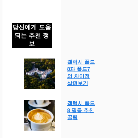
당신에게 도움
되는 추천 정
보
갤럭시 폴드
8과 폴드7
의 차이점
살펴보기
갤럭시 폴드
8 필름 추천
꿀팁