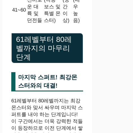
운 대
보스 및
간
우
41~60
륙 및
특별 몬
이
높
던전들
스터)
상)
음)
61레벨부터 80레
벨까지의 마무리
단계
마지막 스퍼트! 최강몬
스터와의 대결!
61레벨부터 80레벨까지는 최강
몬스터와 맞서 싸우며 마지막 스
퍼트를 내야 하는 단계입니다!
이 구간에서는 더욱 강력한 적들
이 등장하므로 이전 단계에서 쌓