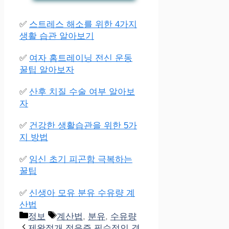
✅
스트레스 해소를 위한 4가지
생활 습관 알아보기
✅
여자 홈트레이닝 전신 운동
꿀팁 알아보자
✅
산후 치질 수술 여부 알아보
자
✅
건강한 생활습관을 위한 5가
지 방법
✅
임신 초기 피곤함 극복하는
꿀팁
✅
신생아 모유 분유 수유량 계
산법
Categories
Tags
정보
계산법
,
분유
,
수유량
제왕절개 적응증 필수적인 경