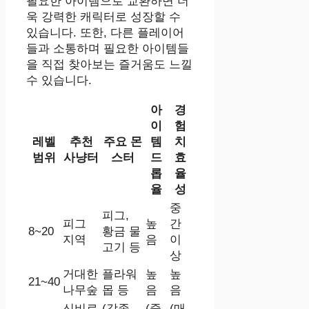
필요한 아이템으로 교환하면 더
욱 강력한 캐릭터로 성장할 수
있습니다. 또한, 다른 플레이어
들과 소통하며 필요한 아이템들
을 직접 찾아보는 즐거움도 느낄
수 있습니다.
아
경
이
험
레벨
추천
주요 몬
템
치
범위
사냥터
스터
드
효
롭
율
율
성
중
피그,
피그
높
간
8~20
황금 물
지역
음
이
고기 등
상
거대한
플라워
높
높
21~40
나무숲
몹 등
음
음
신비로
(각종
(중
(매