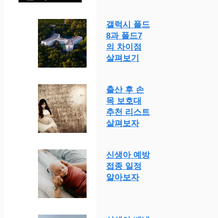
갤럭시 폴드
8과 폴드7
의 차이점
살펴보기
출산 후 손
목 보호대
추천 리스트
살펴보자
신생아 예방
접종 일정
알아보자