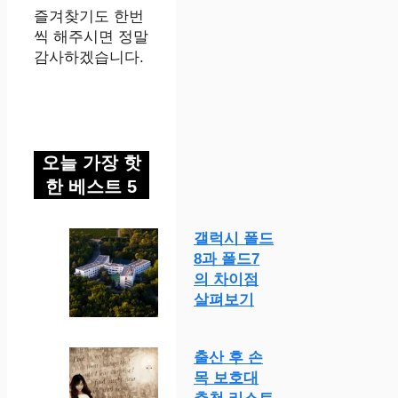
즐겨찾기도 한번
씩 해주시면 정말
감사하겠습니다.
오늘 가장 핫
한 베스트 5
갤럭시 폴드
8과 폴드7
의 차이점
살펴보기
출산 후 손
목 보호대