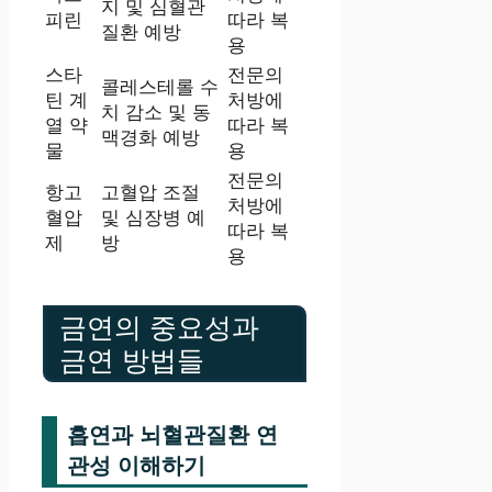
지 및 심혈관
피린
따라 복
질환 예방
용
스타
전문의
콜레스테롤 수
틴 계
처방에
치 감소 및 동
열 약
따라 복
맥경화 예방
물
용
전문의
항고
고혈압 조절
처방에
혈압
및 심장병 예
따라 복
제
방
용
금연의 중요성과
금연 방법들
흡연과 뇌혈관질환 연
관성 이해하기