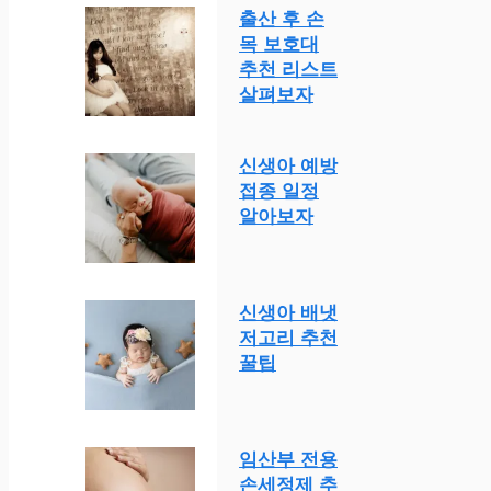
출산 후 손
목 보호대
추천 리스트
살펴보자
신생아 예방
접종 일정
알아보자
신생아 배냇
저고리 추천
꿀팁
임산부 전용
손세정제 추