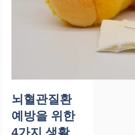
뇌혈관질환
예방을 위한
4가지 생활