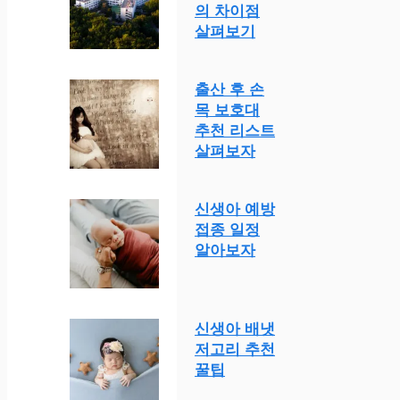
의 차이점
살펴보기
출산 후 손
목 보호대
추천 리스트
살펴보자
신생아 예방
접종 일정
알아보자
신생아 배냇
저고리 추천
꿀팁