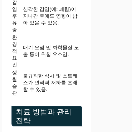
감
염
심각한 감염(예: 폐렴)이
후
지나간 후에도 영향이 남
유
아 있을 수 있음.
증
환
경
대기 오염 및 화학물질 노
적
출 등이 위험 요소임.
요
인
생
불규칙한 식사 및 스트레
활
스가 면역력 저하를 초래
습
할 수 있음.
관
치료 방법과 관리
전략