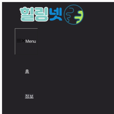
Skip
to
content
Menu
홈
정보