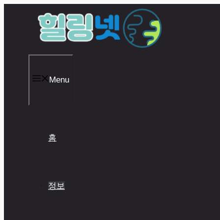
Skip
to
content
Menu
홈
정보