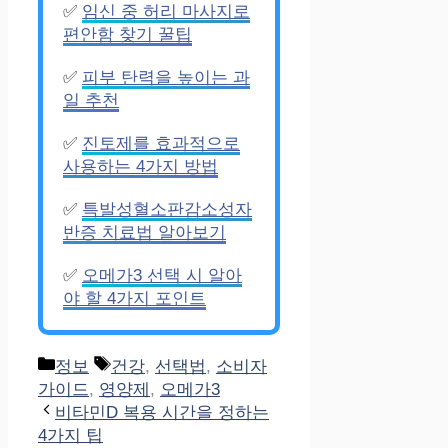
✅
임신 중 허리 마사지로
편안함 찾기 꿀팁
✅
피부 탄력을 높이는 과
일 추천
✅
진토제를 효과적으로
사용하는 4가지 방법
✅
특발성혈소판감소성자
반증 치료법 알아보기
✅
오메가3 선택 시 알아
야 할 4가지 포인트
Categories
Tags
정보
건강
,
선택법
,
소비자
가이드
,
영양제
,
오메가3
비타민D 복용 시간을 정하는
4가지 팁