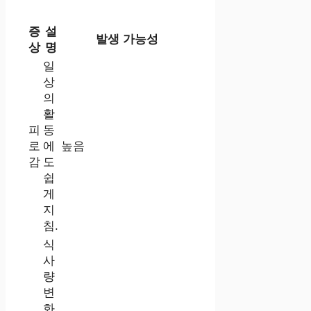
증
설
발생 가능성
상
명
일
상
의
활
피
동
로
에
높음
감
도
쉽
게
지
침.
식
사
량
변
화