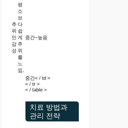
평
소
보
추
다
위
쉽
민
게
중간~높음
감
추
성
위
를
느
낌.
중간< / td >
< / tr >
< / table >
치료 방법과
관리 전략