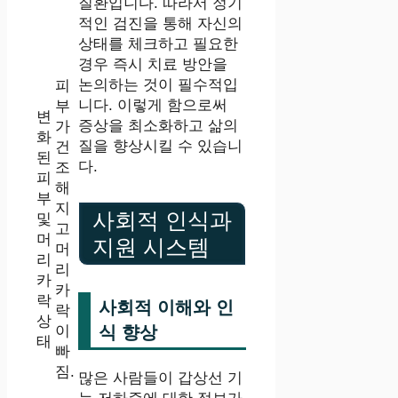
질환입니다. 따라서 정기
적인 검진을 통해 자신의
상태를 체크하고 필요한
경우 즉시 치료 방안을
논의하는 것이 필수적입
피
니다. 이렇게 함으로써
부
변
증상을 최소화하고 삶의
가
화
질을 향상시킬 수 있습니
건
된
다.
조
피
해
부
지
사회적 인식과
및
고
머
지원 시스템
머
리
리
카
카
락
사회적 이해와 인
락
상
이
식 향상
태
빠
짐.
많은 사람들이 갑상선 기