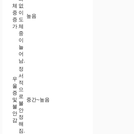
체
없
중
이
높음
증
도
가
체
중
이
늘
어
남.
정
서
우
적
울
으
증
로
및
중간~높음
불
불
안
안
정
감
해
짐.