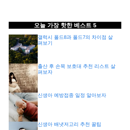
오늘 가장 핫한 베스트 5
갤럭시 폴드8과 폴드7의 차이점 살
펴보기
출산 후 손목 보호대 추천 리스트 살
펴보자
신생아 예방접종 일정 알아보자
신생아 배냇저고리 추천 꿀팁