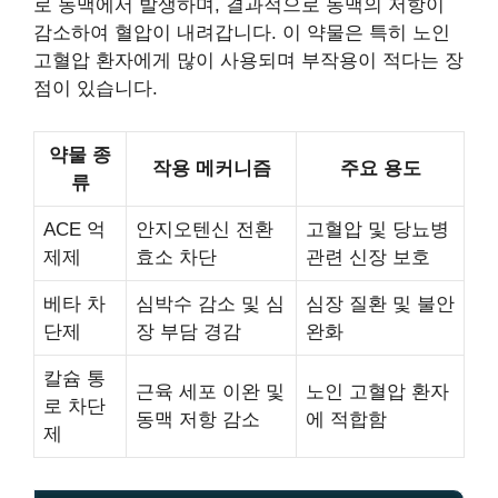
로 동맥에서 발생하며, 결과적으로 동맥의 저항이
감소하여 혈압이 내려갑니다. 이 약물은 특히 노인
고혈압 환자에게 많이 사용되며 부작용이 적다는 장
점이 있습니다.
약물 종
작용 메커니즘
주요 용도
류
ACE 억
안지오텐신 전환
고혈압 및 당뇨병
제제
효소 차단
관련 신장 보호
베타 차
심박수 감소 및 심
심장 질환 및 불안
단제
장 부담 경감
완화
칼슘 통
근육 세포 이완 및
노인 고혈압 환자
로 차단
동맥 저항 감소
에 적합함
제