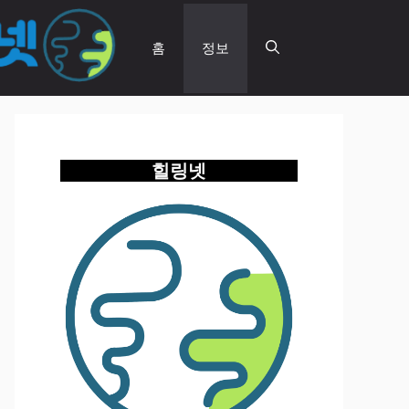
홈
정보
힐링넷