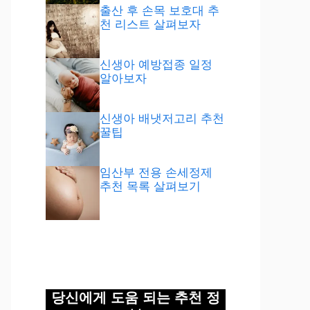
출산 후 손목 보호대 추
천 리스트 살펴보자
신생아 예방접종 일정
알아보자
신생아 배냇저고리 추천
꿀팁
임산부 전용 손세정제
추천 목록 살펴보기
당신에게 도움 되는 추천 정