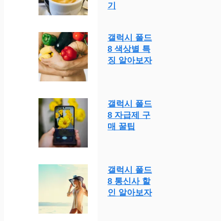
기
갤럭시 폴드
8 색상별 특
징 알아보자
갤럭시 폴드
8 자급제 구
매 꿀팁
갤럭시 폴드
8 통신사 할
인 알아보자