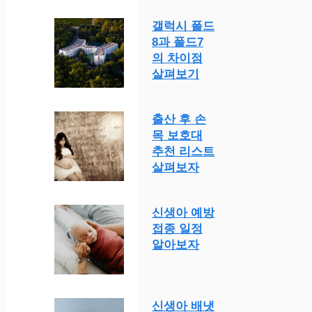
갤럭시 폴드
8과 폴드7
의 차이점
살펴보기
출산 후 손
목 보호대
추천 리스트
살펴보자
신생아 예방
접종 일정
알아보자
신생아 배냇