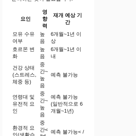
영
재개 예상 기
요인
향
간
력
모유 수유
높
6개월~1년 이
여부
음
상
호르몬 변
높
6개월~1년 이
화
음
내
중
건강 상태
간~
(스트레스,
예측 불가능
높
체중 등)
음
중
연령대 및
예측 불가능
간~
유전적 요
(일반적으로 6
높
인
개월~1년)
음
중
환경적 요
간<
예측 불가능< /
인(생활습