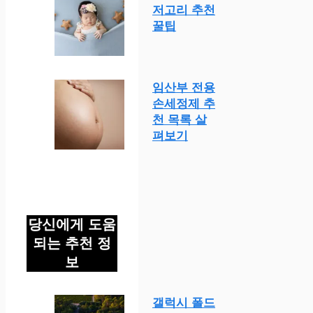
저고리 추천
꿀팁
임산부 전용
손세정제 추
천 목록 살
펴보기
당신에게 도움
되는 추천 정
보
갤럭시 폴드