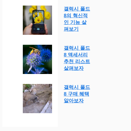
갤럭시 폴드
8의 혁신적
인 기능 살
펴보기
갤럭시 폴드
8 액세서리
추천 리스트
살펴보자
갤럭시 폴드
8 구매 혜택
알아보자