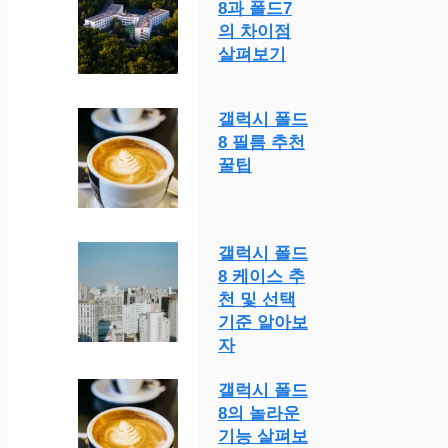
8과 폴드7
의 차이점
살펴보기
갤럭시 폴드
8 필름 추천
꿀팁
갤럭시 폴드
8 케이스 추
천 및 선택
기준 알아보
자
갤럭시 폴드
8의 놀라운
기능 살펴보