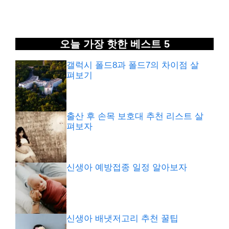
오늘 가장 핫한 베스트 5
갤럭시 폴드8과 폴드7의 차이점 살
펴보기
출산 후 손목 보호대 추천 리스트 살
펴보자
신생아 예방접종 일정 알아보자
신생아 배냇저고리 추천 꿀팁