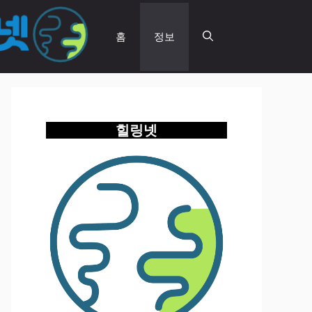
홈
정보
힐링넷