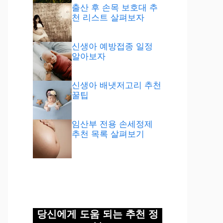
출산 후 손목 보호대 추
천 리스트 살펴보자
신생아 예방접종 일정
알아보자
신생아 배냇저고리 추천
꿀팁
임산부 전용 손세정제
추천 목록 살펴보기
당신에게 도움 되는 추천 정