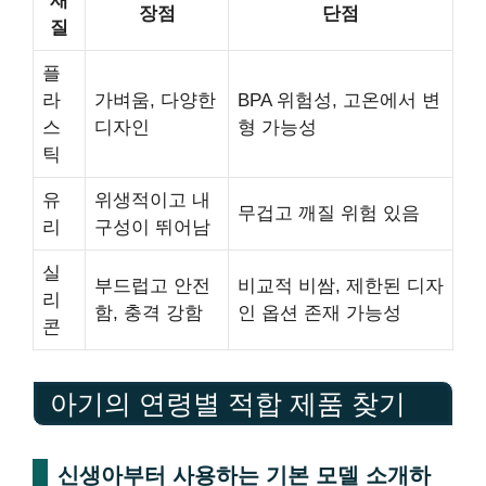
재
장점
단점
질
플
라
가벼움, 다양한
BPA 위험성, 고온에서 변
스
디자인
형 가능성
틱
유
위생적이고 내
무겁고 깨질 위험 있음
리
구성이 뛰어남
실
부드럽고 안전
비교적 비쌈, 제한된 디자
리
함, 충격 강함
인 옵션 존재 가능성
콘
아기의 연령별 적합 제품 찾기
신생아부터 사용하는 기본 모델 소개하